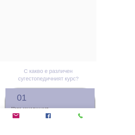
С какво е различен
сугестопедичният курс?
01
Нова самоличност
В сугестопедичния курс се създава среда, 
която наподобява оригиналната езикова 
среда – усещането е сякаш сме в чужбина. 