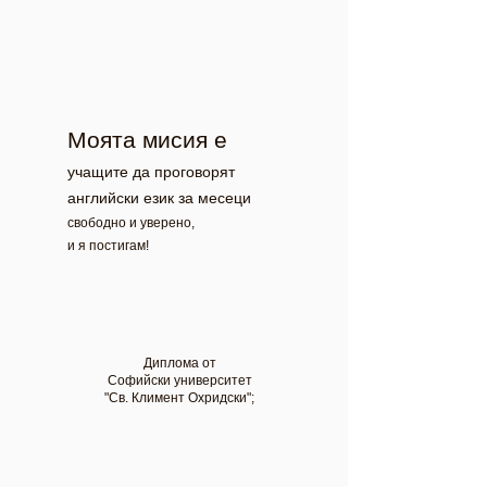
Мoята мисия е
учащите да проговорят
английски език за месеци
свободно и уверено,
и я постигам!
Диплома от
Софийски университет
"Св. Климент Охридски";