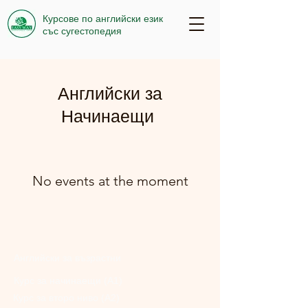
Курсове по английски език
със сугестопедия
Английски за
Начинаещи
No events at the moment
Английски за възрастни
Курс за начинаещи (А1)
Курс за второ ниво (А2)