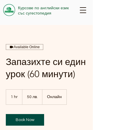
Курсове по английски език
със сугестопедия
Available Online
Запазихте си един
урок (60 минути)
50
български
1 hr
1
50 лв.
Онлайн
лева
h
Book Now