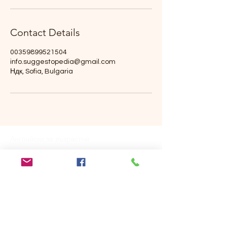
Contact Details
00359899521504
info.suggestopedia@gmail.com
Ндк, Sofia, Bulgaria
Английски за възрастни
Курс за начинаещи (А1)
Курс за второ ниво (А2)
Курс за средно ниво (В1)
Курс бизнес английски (В2)